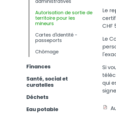
administratives
Le re
Autorisation de sortie de
certi
territoire pour les
mineurs
CHF 
Cartes d'identité -
Le Co
passeports
perso
Chômage
l'exa
Finances
Si vo
téléc
Santé, social et
qui e
curatelles
signe
Déchets
A
Eau potable