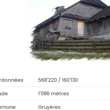
rdonnées
568'220 / 160'130
tude
1'086 mètres
mmune
Gruyères