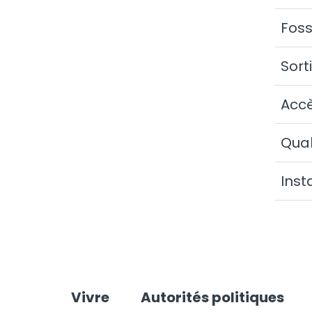
Foss
Sort
Acc
Qual
Inst
Vivre
Autorités politiques