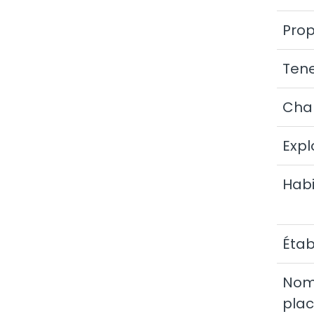
Prop
Ten
Cha
Expl
Habi
Étab
Nom
pla