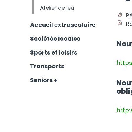
Atelier de jeu
R
R
Accueil extrascolaire
Sociétés locales
Nouv
Sports et loisirs
https
Transports
Seniors +
Nouv
obli
http: