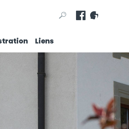
Mots
Rechercher
clés
tration
Liens