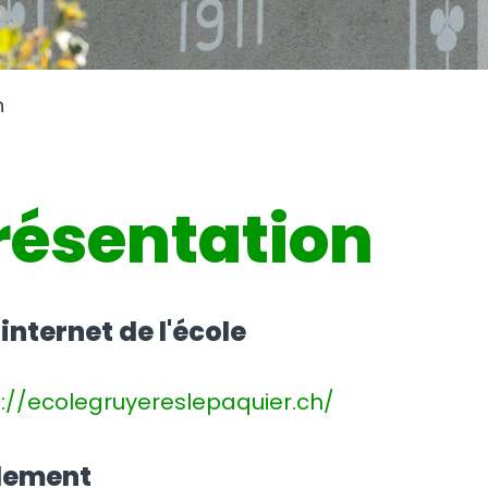
n
résentation
 internet de l'école
://ecolegruyereslepaquier.ch/
lement