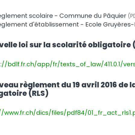
èglement scolaire - Commune du Pâquier
(P
èglement d'établissement - Ecole Gruyères-
elle loi sur la scolarité obligatoire 
://bdlf.fr.ch/app/fr/texts_of_law/411.0.1/ve
eau règlement du 19 avril 2016 de la 
gatoire (RLS)
//www.fr.ch/dics/files/pdf84/01_fr_act_rls1.