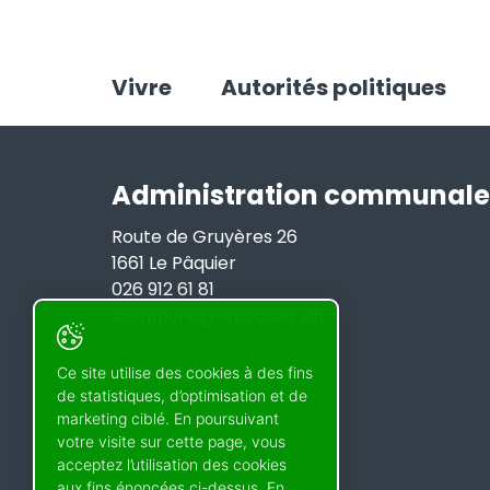
Vivre
Autorités politiques
Administration communale
Route de Gruyères 26
1661 Le Pâquier
026 912 61 81
commune@lepaquier.ch
Ce site utilise des cookies à des fins
de statistiques, d’optimisation et de
marketing ciblé. En poursuivant
votre visite sur cette page, vous
acceptez l’utilisation des cookies
aux fins énoncées ci-dessus. En