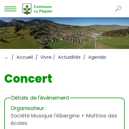
Re
Mots
Afficher
clés
la
navigation
←
Accueil
Vivre
Actualités
Agenda
Concert
Détails de l'évènement
Organisateur :
Société Musique l'Albergine + Maîtrise des
écoles