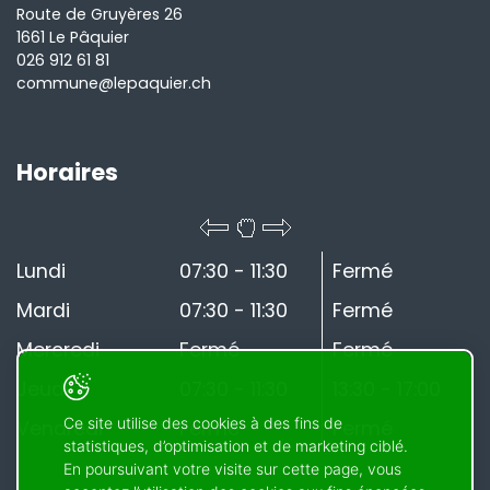
Route de Gruyères 26
1661 Le Pâquier
026 912 61 81
commune@lepaquier.ch
Horaires
Lundi
07:30 - 11:30
Fermé
Mardi
07:30 - 11:30
Fermé
Mercredi
Fermé
Fermé
Jeudi
07:30 - 11:30
13:30 - 17:00
Ce site utilise des cookies à des fins de
Vendredi
Fermé
Fermé
statistiques, d’optimisation et de marketing ciblé.
En poursuivant votre visite sur cette page, vous