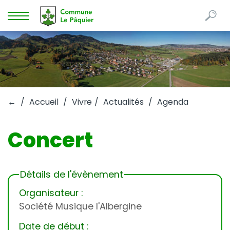
Re
Mots
Afficher
clés
la
navigation
←
Accueil
Vivre
Actualités
Agenda
Concert
Détails de l'évènement
Organisateur :
Société Musique l'Albergine
Date de début :