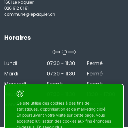
1661 Le Pâquier
026 912 61 81
commune@lepaquier.ch
Horaires
Lundi
07:30 - 11:30
Fermé
Mardi
07:30 - 11:30
Fermé
Mercredi
Fermé
Fermé
Jeudi
07:30 - 11:30
13:30 - 17:00
Ce site utilise des cookies à des fins de
Vendredi
Fermé
Fermé
statistiques, d’optimisation et de marketing ciblé.
En poursuivant votre visite sur cette page, vous
acceptez l’utilisation des cookies aux fins énoncées
ci-dessus. En savoir plus.