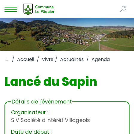
Re
Mots
Afficher
clés
la
navigation
←
Accueil
Vivre
Actualités
Agenda
Lancé du Sapin
Détails de l'évènement
Organisateur :
SIV Société d'Intérêt Villageois
Date de début :