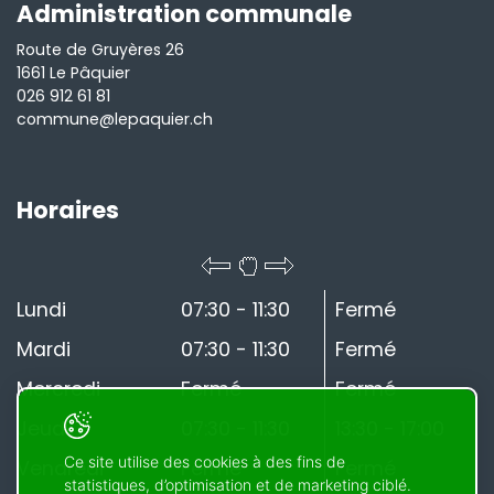
Administration communale
Route de Gruyères 26
1661 Le Pâquier
026 912 61 81
commune@lepaquier.ch
Horaires
Lundi
07:30 - 11:30
Fermé
Mardi
07:30 - 11:30
Fermé
Mercredi
Fermé
Fermé
Jeudi
07:30 - 11:30
13:30 - 17:00
Ce site utilise des cookies à des fins de
Vendredi
Fermé
Fermé
statistiques, d’optimisation et de marketing ciblé.