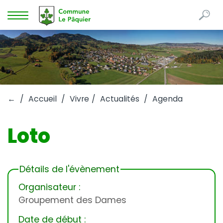
Re
Mots
Afficher
clés
la
navigation
←
Accueil
Vivre
Actualités
Agenda
Loto
Détails de l'évènement
Organisateur :
Groupement des Dames
Date de début :