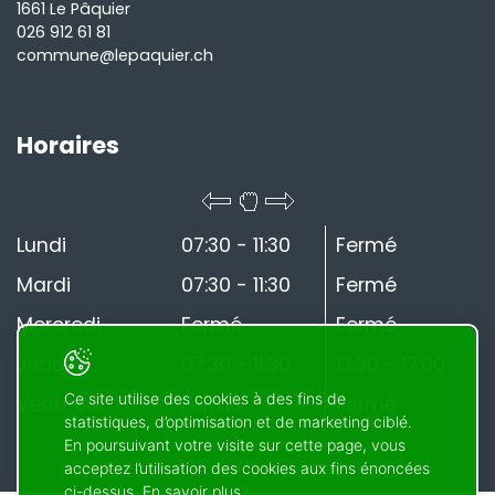
1661 Le Pâquier
026 912 61 81
commune@lepaquier.ch
Horaires
Lundi
07:30 - 11:30
Fermé
Mardi
07:30 - 11:30
Fermé
Mercredi
Fermé
Fermé
Jeudi
07:30 - 11:30
13:30 - 17:00
Ce site utilise des cookies à des fins de
Vendredi
Fermé
Fermé
statistiques, d’optimisation et de marketing ciblé.
En poursuivant votre visite sur cette page, vous
acceptez l’utilisation des cookies aux fins énoncées
ci-dessus. En savoir plus.