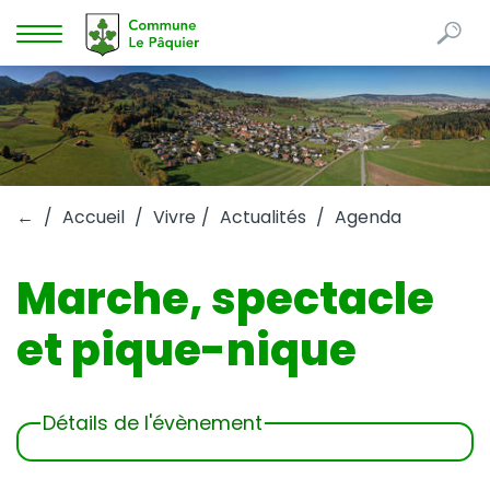
Re
Mots
Afficher
clés
la
navigation
←
Accueil
Vivre
Actualités
Agenda
Marche, spectacle
et pique-nique
Détails de l'évènement