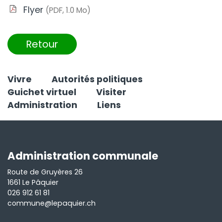
Flyer
(PDF, 1.0 Mo)
Retour
Vivre
Autorités politiques
Guichet virtuel
Visiter
Administration
Liens
Administration communale
Route de Gruyères 26
1661 Le Pâquier
026 912 61 81
commune@lepaquier.ch