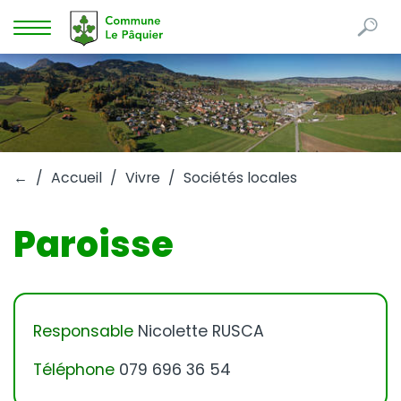
Re
Mots
Afficher
clés
la
navigation
←
Accueil
Vivre
Sociétés locales
Paroisse
Responsable
Nicolette RUSCA
Téléphone
079 696 36 54